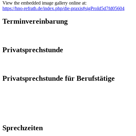
View the embedded image gallery online at:
https://hno-refrath.de/index.php/die-praxis#sigProId5d7fd05604
Terminvereinbarung
Privatsprechstunde
Privatsprechstunde für Berufstätige
Sprechzeiten