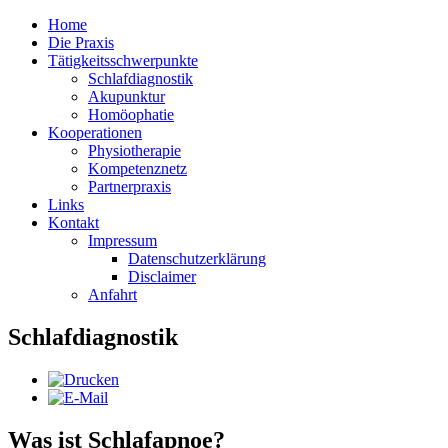
Home
Die Praxis
Tätigkeitsschwerpunkte
Schlafdiagnostik
Akupunktur
Homöophatie
Kooperationen
Physiotherapie
Kompetenznetz
Partnerpraxis
Links
Kontakt
Impressum
Datenschutzerklärung
Disclaimer
Anfahrt
Schlafdiagnostik
Was ist Schlafapnoe?