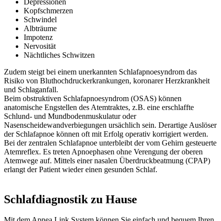
Depressionen
Kopfschmerzen
Schwindel
Albträume
Impotenz
Nervosität
Nächtliches Schwitzen
Zudem steigt bei einem unerkannten Schlafapnoesyndrom das
Risiko von Bluthochdruckerkrankungen, koronarer Herzkrankheit
und Schlaganfall.
Beim obstruktiven Schlafapnoesyndrom (OSAS) können
anatomische Engstellen des Atemtraktes, z.B. eine erschlaffte
Schlund- und Mundbodenmuskulatur oder
Nasenscheidewandverbiegungen ursächlich sein. Derartige Auslöser
der Schlafapnoe können oft mit Erfolg operativ korrigiert werden.
Bei der zentralen Schlafapnoe unterbleibt der vom Gehirn gesteuerte
Atemreflex. Es treten Apnoephasen ohne Verengung der oberen
Atemwege auf. Mittels einer nasalen Überdruckbeatmung (CPAP)
erlangt der Patient wieder einen gesunden Schlaf.
Schlafdiagnostik zu Hause
Mit dem Apnea Link System können Sie einfach und bequem Ihren