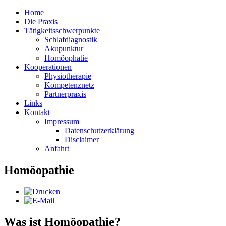
Home
Die Praxis
Tätigkeitsschwerpunkte
Schlafdiagnostik
Akupunktur
Homöophatie
Kooperationen
Physiotherapie
Kompetenznetz
Partnerpraxis
Links
Kontakt
Impressum
Datenschutzerklärung
Disclaimer
Anfahrt
Homöopathie
Was ist Homöopathie?